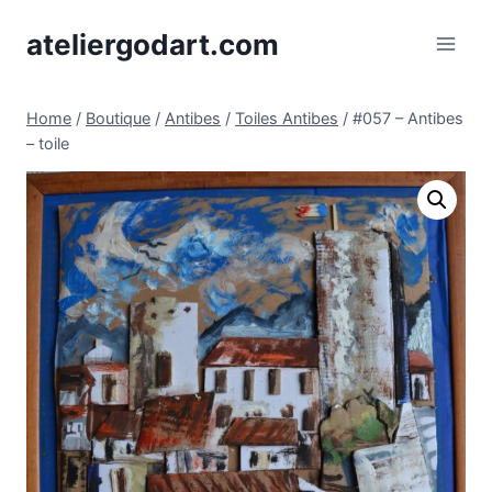
Skip
ateliergodart.com
to
content
Home
/
Boutique
/
Antibes
/
Toiles Antibes
/
#057 – Antibes
– toile