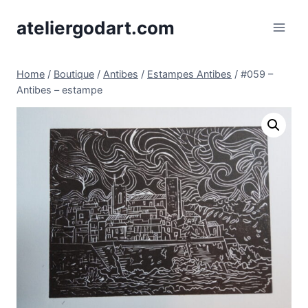
Skip
ateliergodart.com
to
content
Home
/
Boutique
/
Antibes
/
Estampes Antibes
/
#059 –
Antibes – estampe