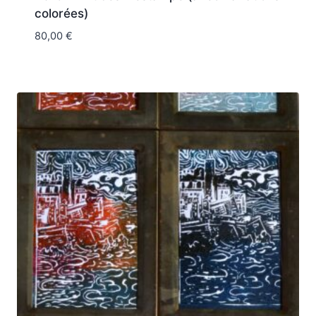
colorées)
80,00
€