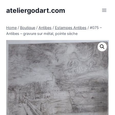
Skip
ateliergodart.com
to
content
Home
/
Boutique
/
Antibes
/
Estampes Antibes
/
#075 –
Antibes – gravure sur métal, pointe sèche