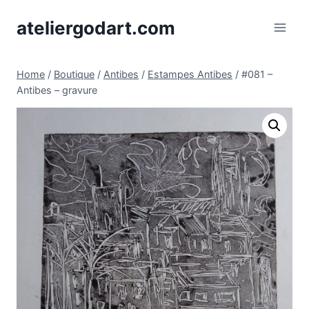
Skip
ateliergodart.com
to
content
Home
/
Boutique
/
Antibes
/
Estampes Antibes
/
#081 –
Antibes – gravure