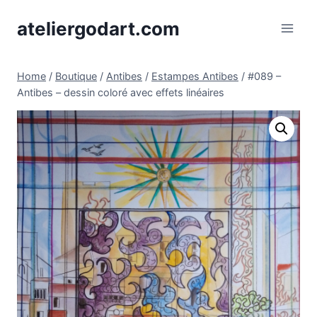
Skip
ateliergodart.com
to
content
Home
/
Boutique
/
Antibes
/
Estampes Antibes
/
#089 –
Antibes – dessin coloré avec effets linéaires